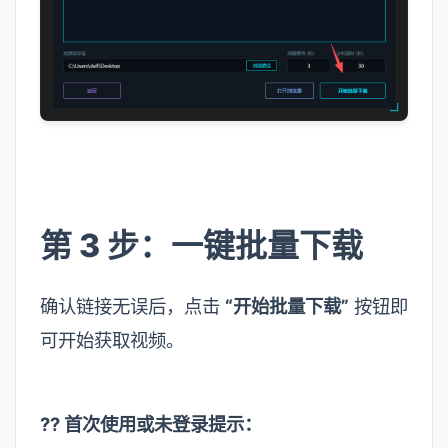
第 3 步：一键批量下载
确认链接无误后，点击
“开始批量下载”
按钮即
可开始获取视频。
?? 首次使用或未登录提示：