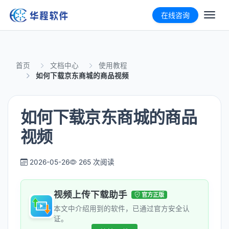
在线咨询
首页
文档中心
使用教程
如何下载京东商城的商品视频
如何下载京东商城的商品
视频
2026-05-26
265 次阅读
视频上传下载助手
官方正版
本文中介绍用到的软件，已通过官方安全认
证。