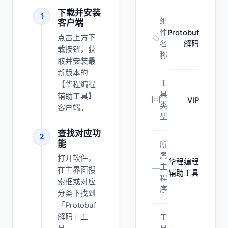
下载并安装
1
组
客户端
件
Protobuf
点击上方下
名
解码
载按钮，获
称
取并安装最
新版本的
工
【华程编程
具
辅助工具】
VIP
类
客户端。
型
查找对应功
2
能
所
属
打开软件，
华程编程
主
在主界面搜
辅助工具
程
索框或对应
序
分类下找到
「Protobuf
解码」工
工