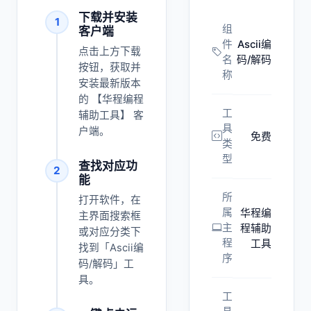
下载并安装
1
组
客户端
件
Ascii编
点击上方下载
名
码/解码
按钮，获取并
称
安装最新版本
的 【华程编程
工
辅助工具】 客
具
户端。
免费
类
型
查找对应功
2
能
所
打开软件，在
属
华程编
主界面搜索框
主
程辅助
或对应分类下
程
工具
找到「Ascii编
序
码/解码」工
具。
工