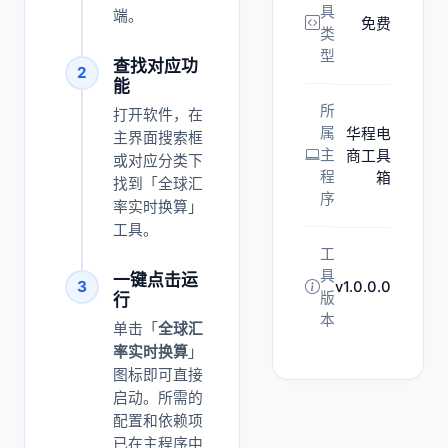
具
端。
免费
类
型
查找对应功
2
能
所
打开软件，在
属
华程电
主界面搜索框
主
商工具
或对应分类下
程
箱
找到「全球汇
序
率实时换算」
工具。
工
具
一键点击运
3
v1.0.0.0
版
行
本
单击「
全球汇
率实时换算
」
图标即可直接
启动。所需的
配置和依赖项
已在主程序中