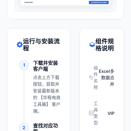
运行与安装流
组件规
程
格说明
下载并安装
1
组
客户端
Excel多
件
点击上方下载
数据合
名
按钮，获取并
并
称
安装最新版本
的 【华程电商
工
工具箱】 客户
具
端。
VIP
类
型
查找对应功
2