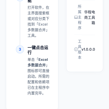
能
所
打开软件，在
属
华程电
主界面搜索框
主
商工具
或对应分类下
程
箱
找到「Excel
序
多数据合并」
工具。
工
具
一键点击运
3
v1.0.0.0
版
行
本
单击「
Excel
多数据合并
」
图标即可直接
启动。所需的
配置和依赖项
已在主程序中
内置完毕。