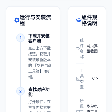
运行与安装流
组件规
程
格说明
下载并安装
1
组
客户端
件
网页批
点击上方下载
名
量截图
按钮，获取并
称
安装最新版本
的 【华程电商
工
工具箱】 客户
具
端。
VIP
类
型
查找对应功
2
能
所
打开软件，在
属
华程电
主界面搜索框
主
商工具