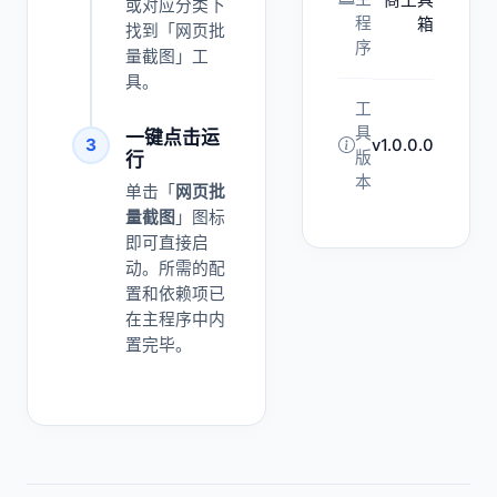
或对应分类下
程
箱
找到「网页批
序
量截图」工
具。
工
具
一键点击运
3
v1.0.0.0
版
行
本
单击「
网页批
量截图
」图标
即可直接启
动。所需的配
置和依赖项已
在主程序中内
置完毕。